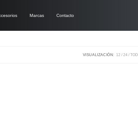
ccesorios
Marcas
Contacto
VISUALIZACIÓN:
12
24
TO